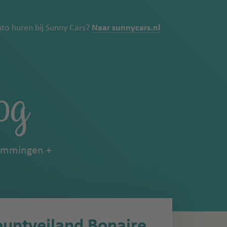
uto huren bij Sunny Cars?
Naar sunnycars.nl
og
emmingen
ountyeiland Bonaire