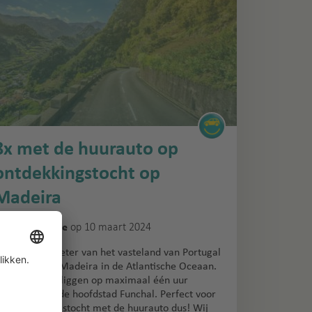
8x met de huurauto op
ontdekkingstocht op
Madeira
n
op 10 maart 2024
Reisinspiratie
p 1000 kilometer van het vasteland van Portugal
igt het eiland Madeira in de Atlantische Oceaan.
lle highlights liggen op maximaal één uur
ijafstand van de hoofdstad Funchal. Perfect voor
en ontdekkingstocht met de huurauto dus! Wij