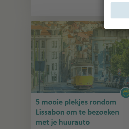
5 mooie plekjes rondom
Lissabon om te bezoeken
met je huurauto