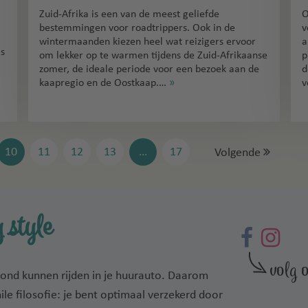
Zuid-Afrika is een van de meest geliefde
O
bestemmingen voor roadtrippers. Ook in de
v
wintermaanden kiezen heel wat reizigers ervoor
a
ls
om lekker op te warmen tijdens de Zuid-Afrikaanse
p
zomer, de ideale periode voor een bezoek aan de
d
kaapregio en de Oostkaap.…
»
v
10
11
12
13
…
17
Volgende
 style
rond kunnen rijden in je huurauto. Daarom
mile filosofie: je bent optimaal verzekerd door