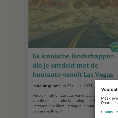
6x iconische landschappen
die je ontdekt met de
huurauto vanuit Las Vegas
in
op 23 maart 2024
Reisinspiratie
Vertrek met je huurauto vanuit Las Vegas naar éé
van de zes iconische landschappen die we voor je
verzameld hebben. Spring in je huurauto en genie
van je roadtrip.
»