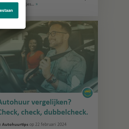
elen acht plekjes…
»
Autohuur vergelijken?
Check, check, dubbelcheck.
n
op 22 februari 2024
Autohuurtips