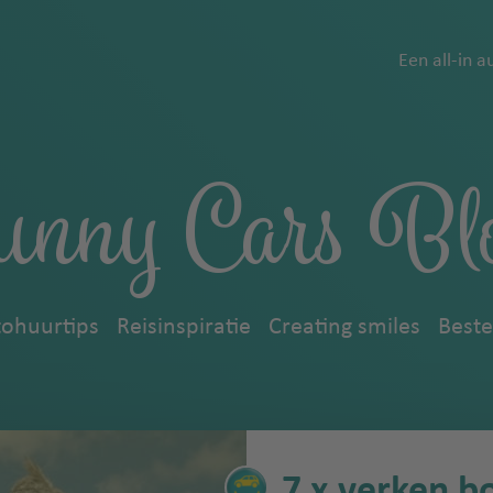
Een all-in a
unny Cars Bl
ohuurtips
Reisinspiratie
Creating smiles
Best
7 x verken b