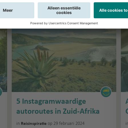
d
5 Instagramwaardige
autoroutes in Zuid-Afrika
in
op 29 februari 2024
i
Reisinspiratie