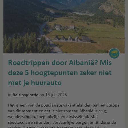
Roadtrippen door Albanië? Mis
deze 5 hoogtepunten zeker niet
met je huurauto
in
op 16 juli 2025
Reisinspiratie
Het is een van de populairste vakantielanden binnen Europa
van dit moment en dat is niet zomaar. Albanië is ruig,
wonderschoon, toegankelijk en afwisselend. Met
spectaculaire stranden, vervaarlijke bergen en zinderende
steden. Dit zijn 5 absolute hoogtepunten als je bij…
»