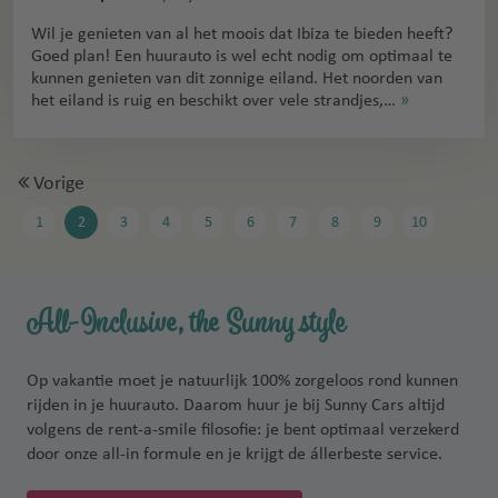
Wil je genieten van al het moois dat Ibiza te bieden heeft?
Goed plan! Een huurauto is wel echt nodig om optimaal te
kunnen genieten van dit zonnige eiland. Het noorden van
het eiland is ruig en beschikt over vele strandjes,…
»
Vorige
1
2
3
4
5
6
7
8
9
10
All-Inclusive, the Sunny style
Op vakantie moet je natuurlijk 100% zorgeloos rond kunnen
rijden in je huurauto. Daarom huur je bij Sunny Cars altijd
volgens de rent-a-smile filosofie: je bent optimaal verzekerd
door onze all-in formule en je krijgt de állerbeste service.