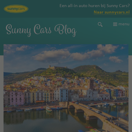
Een all-in auto huren bij Sunny Cars?
Naar sunnycars.nl
Sunny Cars Blog
menu