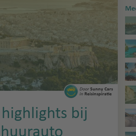
Mee
Door
Sunny Cars
in
Reisinspiratie
highlights bij
 huurauto