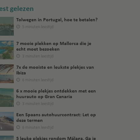
st gelezen
Tolwegen in Portugal, hoe te betalen?
5 minuten leestijd
7 mooie plekken op Mallorca die je
echt moet bezoeken
3 minuten leestijd
7x de mooiste en leukste plekjes van
Ibiza
6 minuten leestijd
6 x mooie plekjes ontdekken met een
huurauto op Gran Canaria
3 minuten leestijd
Een Spaans autohuurcontract: Let op
deze termen
6 minuten leestijd
5 leuke plekjes rondom Málaga. Ga je