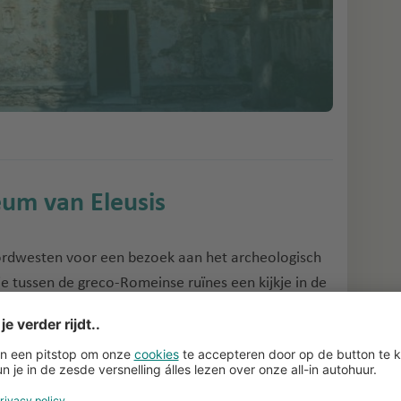
eum van Eleusis
oordwesten voor een bezoek aan het archeologisch
 je tussen de greco-Romeinse ruïnes een kijkje in de
 jaar na het begin van de jaartelling werden
kringloop en graankiemen, en haar dochter hier
elijk die de mensen op deze locatie leerde
eelden en andere voorwerpen die hier tijdens