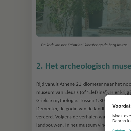
De kerk van het Kaisariani-klooster op de berg Imitos
2. Het archeologisch mus
Rijd vanuit Athene 21 kilometer naar het n
museum van Eleusis (of ‘Elefsina’). Hier krijg
Griekse mythologie. Tussen 1.300 voor en 400
Dementer, de godin van de landbouw, natuur
vereerd. Volgens de verhalen was zij het nam
landbouwen. In het museum vind je vazen, b