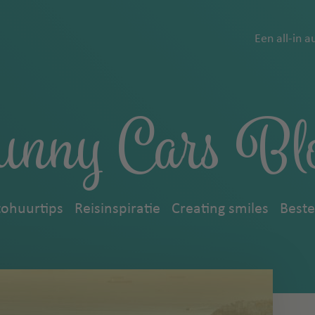
Een all-in a
unny Cars Bl
ohuurtips
Reisinspiratie
Creating smiles
Best