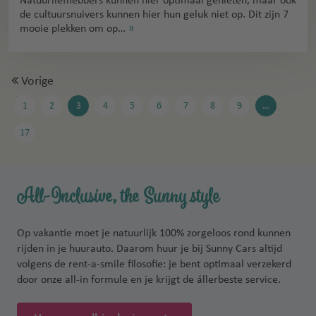
Natuurliefhebbers kunnen hier optimaal genieten, maar ook
de cultuursnuivers kunnen hier hun geluk niet op. Dit zijn 7
mooie plekken om op…
»
Vorige
1
2
3
4
5
6
7
8
9
…
17
All-Inclusive, the Sunny style
Op vakantie moet je natuurlijk 100% zorgeloos rond kunnen
rijden in je huurauto. Daarom huur je bij Sunny Cars altijd
volgens de rent-a-smile filosofie: je bent optimaal verzekerd
door onze all-in formule en je krijgt de állerbeste service.