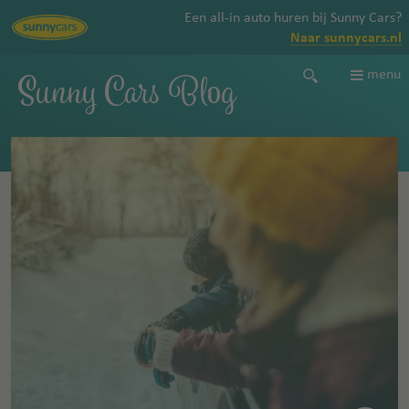
Een all-in auto huren bij Sunny Cars?
Naar sunnycars.nl
Sunny Cars Blog
menu