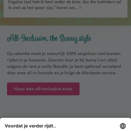
Engelse taal heb ik best onder de knie, dus die instinkers zal
ik snel op het spoor zijn," horen we…
»
All-Inclusive, the Sunny style
Op vakantie moet je natuurlijk 100% zorgeloos rond kunnen
rijden in je huurauto. Daarom huur je bij Sunny Cars altijd
volgens de rent-a-smile filosofie: je bent optimaal verzekerd
door onze all-in formule en je krijgt de állerbeste service.
Huur een all-inclusive auto