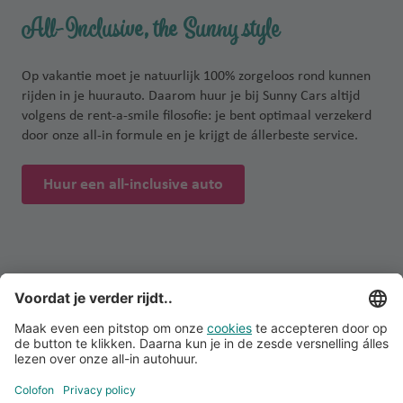
All-Inclusive, the Sunny style
Op vakantie moet je natuurlijk 100% zorgeloos rond kunnen
rijden in je huurauto. Daarom huur je bij Sunny Cars altijd
volgens de rent-a-smile filosofie: je bent optimaal verzekerd
door onze all-in formule en je krijgt de állerbeste service.
Huur een all-inclusive auto